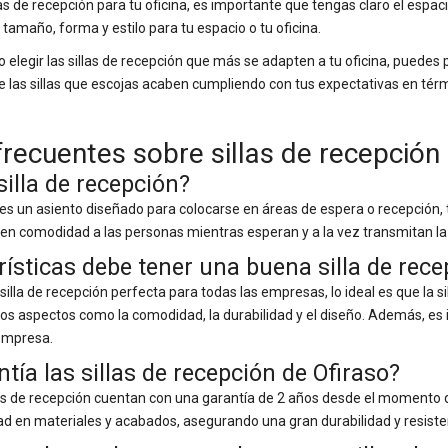
las de recepción para tu oficina, es importante que tengas claro el espac
amaño, forma y estilo para tu espacio o tu oficina.
o elegir las sillas de recepción que más se adapten a tu oficina, puede
e las sillas que escojas acaben cumpliendo con tus expectativas en térm
recuentes sobre sillas de recepción
illa de recepción?
n es un asiento diseñado para colocarse en áreas de espera o recepción,
onen comodidad a las personas mientras esperan y a la vez transmitan l
ísticas debe tener una buena silla de rece
illa de recepción perfecta para todas las empresas, lo ideal es que la si
s aspectos como la comodidad, la durabilidad y el diseño. Además, es imp
 empresa.
tía las sillas de recepción de Ofiraso?
llas de recepción cuentan con una garantía de 2 años desde el momento
ad en materiales y acabados, asegurando una gran durabilidad y resiste