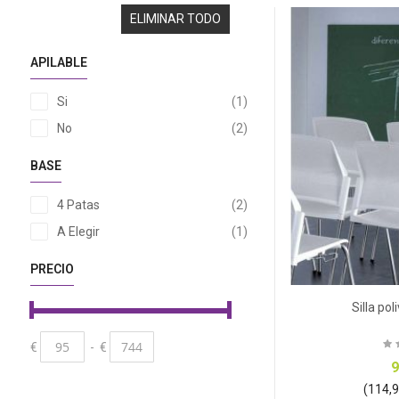
ELIMINAR TODO
APILABLE
artículo
Si
1
artículos
No
2
BASE
artículos
4 Patas
2
artículo
A Elegir
1
PRECIO
Silla po
€
-
€
9
(114,95