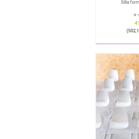
Silla fo
4
(502,15