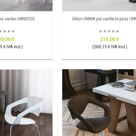
pie varilla UNN0020
Sillón UNNIA pie varilla brazos U
55,00 €
215,00 €
 € IVA Incl.)
(260,15 € IVA Incl.)