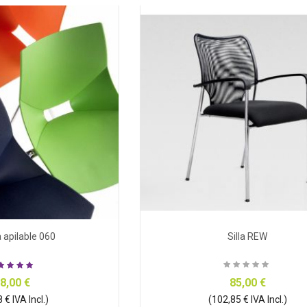
ja apilable 060
Silla REW
8,00 €
85,00 €
 € IVA Incl.)
(102,85 € IVA Incl.)