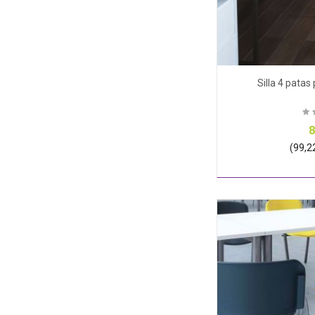
Silla 4 patas
8
(99,22