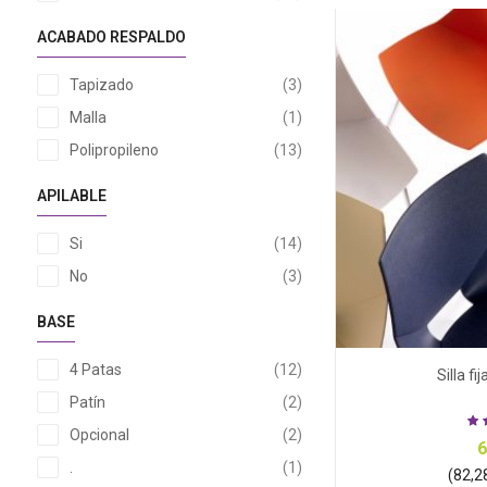
ACABADO RESPALDO
artículos
Tapizado
3
artículo
Malla
1
artículos
Polipropileno
13
APILABLE
artículos
Si
14
artículos
No
3
BASE
artículos
4 Patas
12
Silla fi
artículos
Patín
2
artículos
Opcional
2
6
artículo
.
1
(82,28