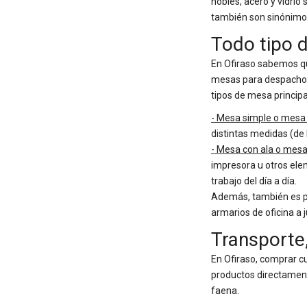
nobles, acero y vidrio
también son sinónimo 
Todo tipo 
En Ofiraso sabemos qu
mesas para despachos d
tipos de mesa principa
- Mesa simple o mesa 
distintas medidas (de 
- Mesa con ala o mesa
impresora u otros ele
trabajo del día a día.
Además, también es po
armarios de oficina a 
Transporte,
En Ofiraso, comprar cu
productos directamente 
faena.