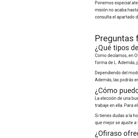
Ponemos especial atenc
misión no acaba hasta
consulta el apartado 
Preguntas 
¿Qué tipos d
Como decíamos, en Ofi
forma de L. Además, p
Dependiendo del model
Además, las podrás en
¿Cómo puedo 
La elección de una bu
trabaje en ella. Para e
Si tienes dudas a la h
que mejor se ajuste a
¿Ofiraso ofr