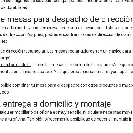
 son solo algunos de los acabados que puedes encontrar en Ofiraso. Est
de durabilidad.
de mesas para despacho de direcció
e cada cliente y cada empresa tiene unas necesidades distintas, por e
e dirección. Así pues, podrás encontrar mesas de dirección de distinto
les:
de dirección rectangular
: Las mesas rectangulares son un clásico para 
largo).
 con forma de L:
-si bien las mesas con forma de L ocupan más espacio
mentos en el mismo espacio. Y es que proporcionan una mayor superfic
sible combinar tu mesa para el despacho con otros productos o muebles
juego.
 entrega a domicilio y montaje
alquier mobiliario de oficina es muy sencillo, ni siquiera necesitas move
a tu oficina. También ofrecemos la posibilidad de hacer el montaje in situ