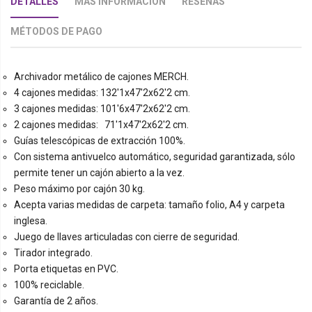
DETALLES
MÁS INFORMACIÓN
RESEÑAS
MÉTODOS DE PAGO
Archivador metálico de cajones MERCH.
4 cajones medidas: 132'1x47'2x62'2 cm.
3 cajones medidas: 101'6x47'2x62'2 cm.
2 cajones medidas: 71'1x47'2x62'2 cm.
Guías telescópicas de extracción 100%.
Con sistema antivuelco automático, seguridad garantizada, sólo
permite tener un cajón abierto a la vez.
Peso máximo por cajón 30 kg.
Acepta varias medidas de carpeta: tamaño folio, A4 y carpeta
inglesa.
Juego de llaves articuladas con cierre de seguridad.
Tirador integrado.
Porta etiquetas en PVC.
100% reciclable.
Garantía de 2 años.